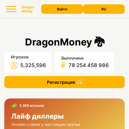
Dragon
Войти
RU
Money
DragonMoney
🐉
Игроков
Выплачено
5,325,596
78 254 458 986
Регистрация
3 269 игроков
Лайф диллеры
Онлайн ставки у настоящих крупье